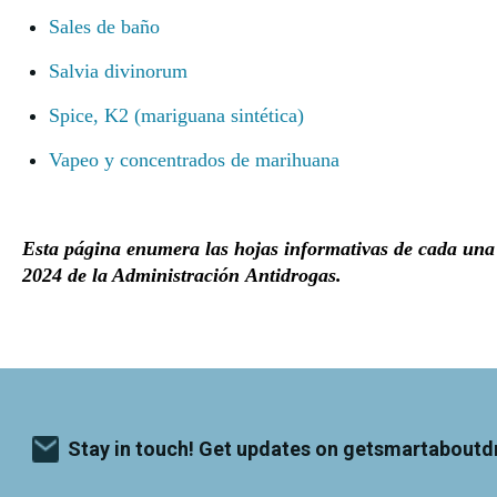
Sales de baño
Salvia divinorum
Spice, K2 (mariguana sintética)
Vapeo y concentrados de marihuana
Esta página enumera las hojas informativas de cada una 
2024 de la Administración Antidrogas.
Stay in touch! Get updates on getsmartaboutd