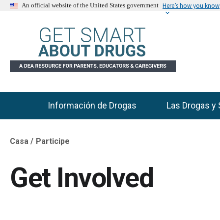
Here’s how you know
An official website of the United States government
Información de Drogas
Las Drogas y 
Main Menu
Casa
Participe
Breadcrumb
Get Involved