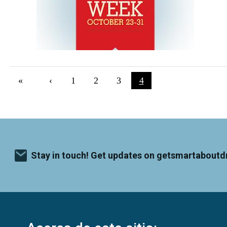
Pagination
First page
«
Previous page
‹
Página
1
Página
2
Página
3
Current page
4
Stay in touch! Get updates on getsmartaboutd