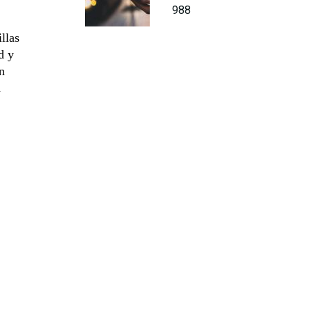
988
llas
d y
n
a