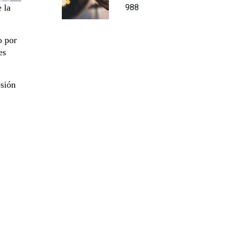
988
 la
o por
es
esión