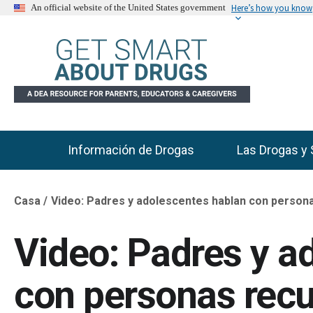
Here’s how you know
An official website of the United States government
Información de Drogas
Las Drogas y 
Main Menu
Casa
Video: Padres y adolescentes hablan con persona
Breadcrumb
Video: Padres y a
con personas recu