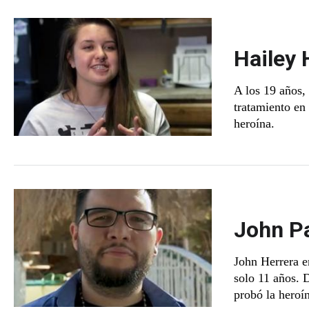
Hailey
A los 19 años,
tratamiento e
heroína.
John Pa
John Herrera 
solo 11 años. 
probó la heroí