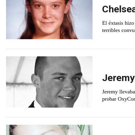
Chelsea
El éxtasis hiz
terribles conv
Jeremy 
Jeremy llevaba
probar OxyCon