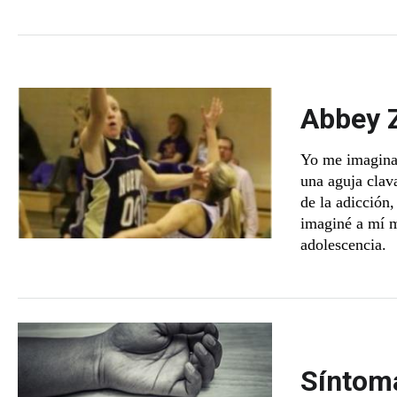
Abbey Z
Yo me imaginab
una aguja clav
de la adicción
imaginé a mí m
adolescencia.
Síntom