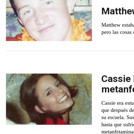
Matthew
Matthew estaba 
pero las cosas
Cassie 
metanf
Cassie era est
que después de
su escuela. Su
hasta que sufri
metanfetamina