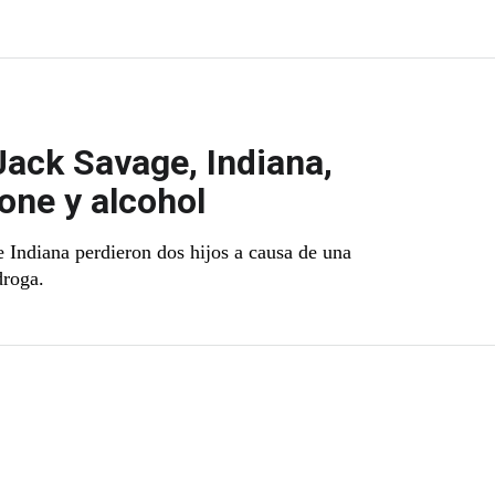
Jack Savage, Indiana,
ne y alcohol
e Indiana perdieron dos hijos a causa de una
droga.
t page