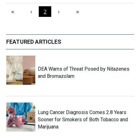
Pagination
First page
«
Previous page
‹
Current page
2
Next page
›
Last page
»
FEATURED ARTICLES
DEA Warns of Threat Posed by Nitazenes
and Bromazolam
Lung Cancer Diagnosis Comes 2.8 Years
Sooner for Smokers of Both Tobacco and
Marijuana